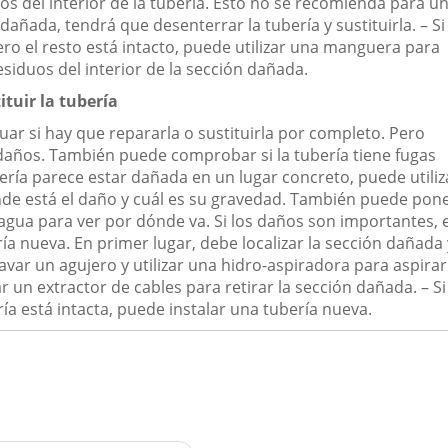
os del interior de la tubería. Esto no se recomienda para u
añada, tendrá que desenterrar la tubería y sustituirla. – Si
ro el resto está intacto, puede utilizar una manguera para
esiduos del interior de la sección dañada.
ituir la tubería
guar si hay que repararla o sustituirla por completo. Pero
s daños. También puede comprobar si la tubería tiene fugas
bería parece estar dañada en un lugar concreto, puede utiliz
de está el daño y cuál es su gravedad. También puede pon
 agua para ver por dónde va. Si los daños son importantes, 
ía nueva. En primer lugar, debe localizar la sección dañada 
avar un agujero y utilizar una hidro-aspiradora para aspirar
ar un extractor de cables para retirar la sección dañada. – Si
ría está intacta, puede instalar una tubería nueva.