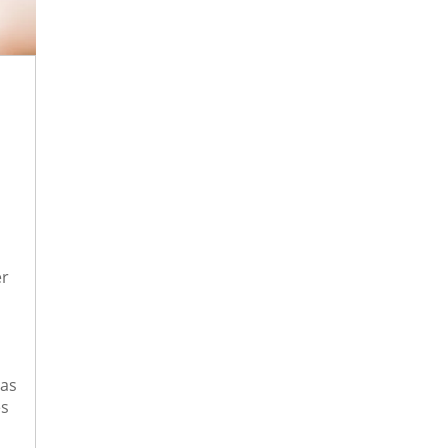
er
ias
es