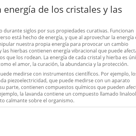
 energía de los cristales y las
zado durante siglos por sus propiedades curativas. Funcionan
verso está hecho de energía, y que al aprovechar la energía
anipular nuestra propia energía para provocar un cambio
 y las hierbas contienen energía vibracional que puede afect
os que los rodean. La energía de cada cristal y hierba es ún
 como el amor, la curación, la abundancia y la protección.
s puede medirse con instrumentos científicos. Por ejemplo, lo
mada piezoelectricidad, que puede medirse con un aparato
r su parte, contienen compuestos químicos que pueden afec
ejemplo, la lavanda contiene un compuesto llamado linalool
to calmante sobre el organismo.