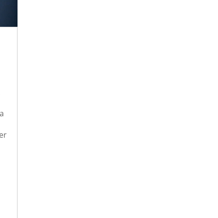
.
 a
er
s