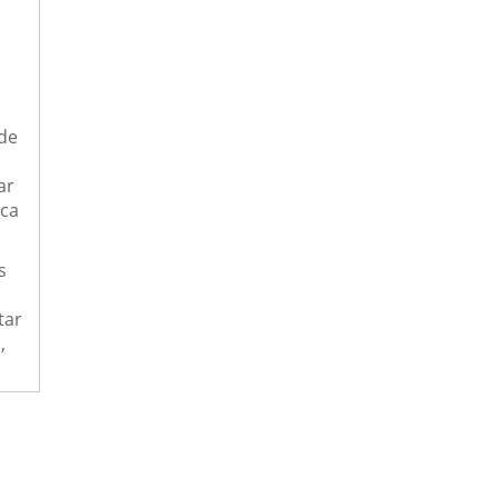
 de
ar
ica
s
tar
,